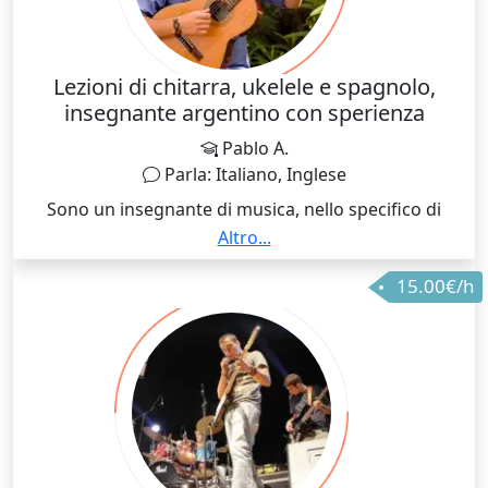
Lezioni di chitarra, ukelele e spagnolo,
insegnante argentino con sperienza
Pablo A.
Parla: Italiano, Inglese
Sono un insegnante di musica, nello specifico di
chitarra classica, acustica ed elettrica; se sei
Altro...
interessato, insegno anche ukulele. Sono argentino,
15.00€/h
vivo a Pisa da poco tempo, ma visito l'Italia da 7 anni,
quindi parlo fluentemente, e la mia lingua madre è lo
spagnolo, quindi insegno anche lezioni online e in
persona di questa lingua. Se mi contatti ci
divertiremo tantissimo imparando la musica o lo
spagnolo, ho esperienza e metodologia di
insegnamento didattico.