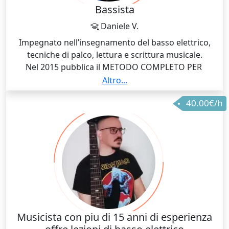
Bassista
Daniele V.
Impegnato nell’insegnamento del basso elettrico,
tecniche di palco, lettura e scrittura musicale.
Nel 2015 pubblica il METODO COMPLETO PER
UKULELE BASSO, edito da Sinfonica. Unico libro in
Altro...
Italia sullo strumento, poi tradotto in inglese e
40.00€/h
spagnolo.
Endorser ufficiale KALA (ukulele basso), ATS Italy
(amplificazione x Basso) e GallI Strings (corde).
Musicista con piu di 15 anni di esperienza