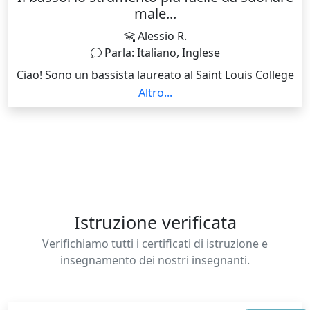
male...
Alessio R.
Parla: Italiano, Inglese
Ciao! Sono un bassista laureato al Saint Louis College
of Music di Roma. Ho approfondito tematiche
Altro...
riguardanti l'insegnamento musicale presso il Trinity
Laban di Londra, svolto un tirocinio come assistente
professore al Conservatorio di Groningen in Olanda,
conseguito i 24 cfa per l'insegnamento presso il
Conservatorio di Trapani. Adatto il programma, il
metodo e il repertorio alle esigenze di ogni singol
alliev, a presto!
Istruzione verificata
Verifichiamo tutti i certificati di istruzione e
insegnamento dei nostri insegnanti.