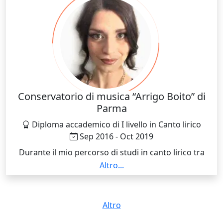
continuo a trarre ispirazione.
Conservatorio di musica “Arrigo Boito” di
Parma
Diploma accademico di I livello in Canto lirico
Sep 2016 - Oct 2019
Durante il mio percorso di studi in canto lirico tra
Parma e Milano, ho acquisito solide basi tecniche e
Altro...
musicali, ma soprattutto ho imparato l’importanza
dell’ascolto profondo, della disciplina e della
sensibilità interpretativa. Questa formazione ha
Altro
influenzato il mio modo di insegnare: ogni lezione è