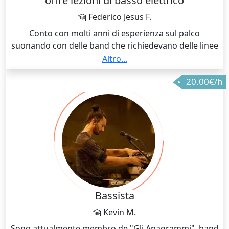
offre lezioni di basso elettrico
Federico Jesus F.
Conto con molti anni di esperienza sul palco
suonando con delle band che richiedevano delle linee
di basso non convenzionale e complesse a livello
Altro...
tecnico e compositivo.
20.00€/h
Bassista
Kevin M.
Sono attualmente membro de "Gli Anagrammi", band