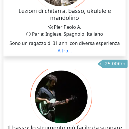
Lezioni di chitarra, basso, ukulele e
mandolino
Pier Paolo A.
Parla: Inglese, Spagnolo, Italiano
Sono un ragazzo di 31 anni con diversa esperienza
accumulata tra live e registrazioni studio. Diplomato
Altro...
in solfeggio. In costante aggiornamento con il
25.00€/h
panorama musicale. Gli anni di studio mi hanno
permesso di riuscire ad autoprodurmi e quindi di
avere abilità inerenti alla registrazione anche in Home
Studio.
Il basso: lo strumento più facile da suonare