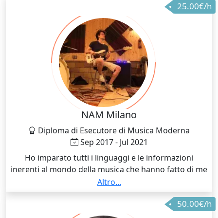
25.00€/h
NAM Milano
Diploma di Esecutore di Musica Moderna
Sep 2017 - Jul 2021
Ho imparato tutti i linguaggi e le informazioni
inerenti al mondo della musica che hanno fatto di me
il professionista che adesso sono. Tale percorso mi
Altro...
ha dato tutta la cultura necessaria per poter essere
50.00€/h
un insegnante credibile e preparato anche grazie ai
maestri che ho avuto e che tutt'ora ho da cui