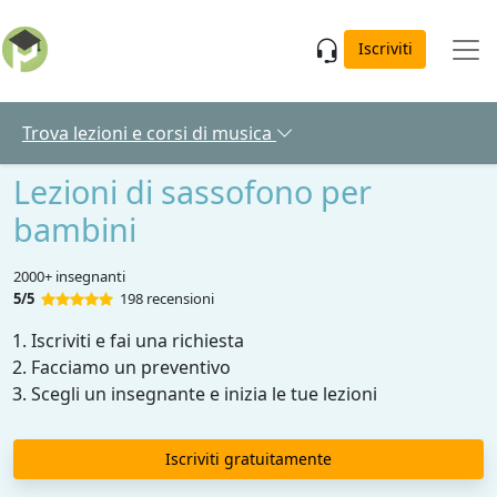
Skip to main content
Iscriviti
Trova lezioni e corsi di musica
Lezioni di sassofono per
bambini
2000+ insegnanti
5/5
198 recensioni
Iscriviti e fai una richiesta
Facciamo un preventivo
Scegli un insegnante e inizia le tue lezioni
Iscriviti gratuitamente