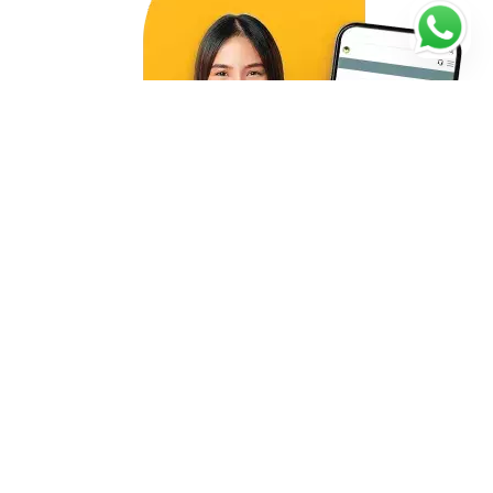
Inizia oggi le tue lezioni!
4.93/5
197 recensioni
Insegnanti verificati