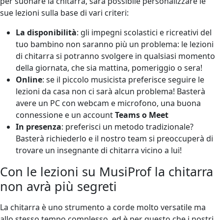
per suonare la chitarra, sarà possibile personalizzare le
sue lezioni sulla base di vari criteri:
La disponibilità
: gli impegni scolastici e ricreativi del
tuo bambino non saranno più un problema: le lezioni
di chitarra si potranno svolgere in qualsiasi momento
della giornata, che sia mattina, pomeriggio o sera!
Online
: se il piccolo musicista preferisce seguire le
lezioni da casa non ci sarà alcun problema! Basterà
avere un PC con webcam e microfono, una buona
connessione e un account
Teams o Meet
In presenza
: preferisci un metodo tradizionale?
Basterà richiederlo e il nostro team si preoccuperà di
trovare un insegnante di chitarra vicino a lui!
Con le lezioni su MusiProf la chitarra
non avrà più segreti
La chitarra è uno strumento a corde molto versatile ma
allo stesso tempo complesso, ed è per questo che i nostri