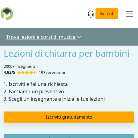
Skip to main content
Iscriviti
Trova lezioni e corsi di musica
Lezioni di chitarra per bambini
2000+ insegnanti
4.93/5
197 recensioni
Iscriviti e fai una richiesta
Facciamo un preventivo
Scegli un insegnante e inizia le tue lezioni
Iscriviti gratuitamente