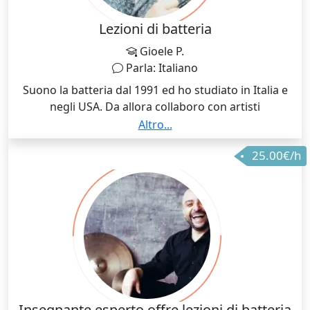
Lezioni di batteria
Gioele P.
Parla: Italiano
Suono la batteria dal 1991 ed ho studiato in Italia e
negli USA. Da allora collaboro con artisti
internazionali come Joe Lally, Idris Ackamoor & The
Altro...
Pyramids, Will Bernard, Danilo Gallo e tanti altri Da
25.00€/h
più di 20 anni insegno sia nelle scuole che
privatamente. Scegliere me come tuo insegnante di
batteria significa accedere a un bagaglio unico di
esperienze maturate in più di tre decenni passati a
suonare con artisti di fama mondiale. Durante le
lezioni, ti condurrò attraverso un percorso dinamico,
affrontando una vasta gamma di stili musicali e
tecniche imparate sul campo. La mia specificità come
insegnante privato risiede nella capacità di rendere
l'apprendimento della batteria coinvolgente,
Insegnante esperto offre lezioni di batteria