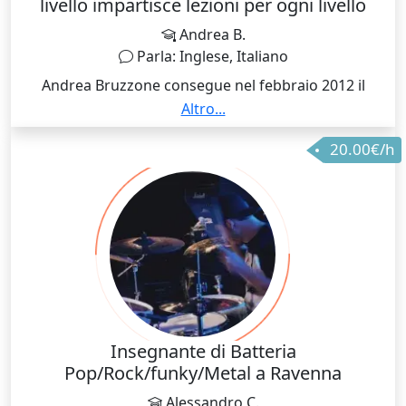
livello impartisce lezioni per ogni livello
Andrea B.
Parla: Inglese, Italiano
Andrea Bruzzone consegue nel febbraio 2012 il
Diploma Accademico di I livello in Jazz. Partecipa a
Altro...
svariati seminari negli anni tra i quali Siena Jazz,
20.00€/h
Orsara Jazz, Tuscia Jazz dove studia con nomi quali
Jeff Ballard, Mark Guiliana, Greg Hutchinson, Justin
Faulkner e molti altri. Ha frequentato l’anno
accademico 2014/2015 presso il Conservatoire
National Supérieur de Musique et de Danse di Parigi
tornando con diverse menzioni di apprezzamento da
parte dei docenti. Ha collaborato tra gli altri con
Federico Malaman, Roberto Cecchetto, Alberto
Mandarini, Giovanni Falzone, Pino Jodice, Oscar Del
Barba, Destrage, Isao Fujita delle Baby Metal,
Insegnante di Batteria
Gianluca Ferro e altri. Ha rilasciato sul mercato sotto
Pop/Rock/funky/Metal a Ravenna
il nome di Glory Of The Supervenient due lavori
Alessandro C.