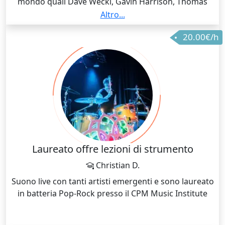
mondo quali Dave Weckl, Gavin Harrison, Thomas
Lang e molti altri. Laureato al Conservatorio in
Altro...
Percussioni Classiche. Autore di un libro sul solfeggio
20.00€/h
ritmico dal titolo "Clock the Rhythm"
Laureato offre lezioni di strumento
Christian D.
Suono live con tanti artisti emergenti e sono laureato
in batteria Pop-Rock presso il CPM Music Institute