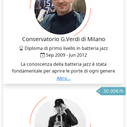
Conservatorio G.Verdi di Milano
Diploma di primo livello in batteria jazz
Sep 2009 - Jun 2012
La conoscenza della batteria jazz è stata
fondamentale per aprire le porte di ogni genere
musicale, infatti quello del jazz è un approccio
Altro...
completo allo strumento per quanto riguarda
30.00€/h
creatività, tecnica, postura, uso delle dinamiche,
precisione sul tempo, abilità ad ascoltare ecc...