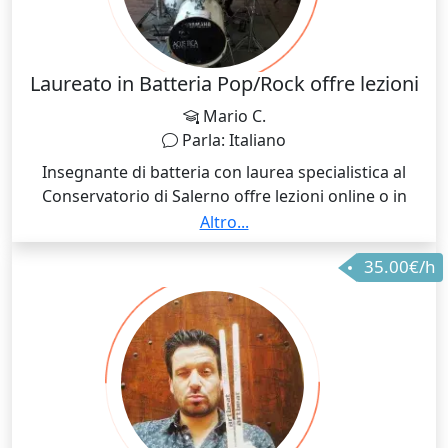
Laureato in Batteria Pop/Rock offre lezioni
Mario C.
Parla: Italiano
Insegnante di batteria con laurea specialistica al
Conservatorio di Salerno offre lezioni online o in
presenza. Le lezioni sono rivolte a principianti o a
Altro...
studenti di livello avanzato, di qualsiasi età e
35.00€/h
comprendono tecnica, solfeggio, studio partiture di
brani da programma o a scelta dello studente.