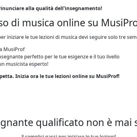
inunciare alla qualità dell'insegnamento!
rso di musica online su MusiPro
r iniziare le tue lezioni di musica devi seguire solo tre semp
ma MusiProf
segnante perfetto per le tue esigenze e il tuo livello
n musicista esperto!
etta. Inizia ora le tue lezioni online su MusiProf!
gnante qualificato non è mai st
3 semplici passi per iniziare le tue lezioni!