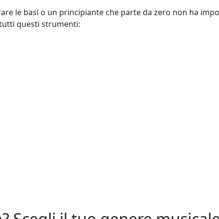
rare le basi o un principiante che parte da zero non ha imp
tutti questi strumenti:
a? Scegli il tuo genere musical