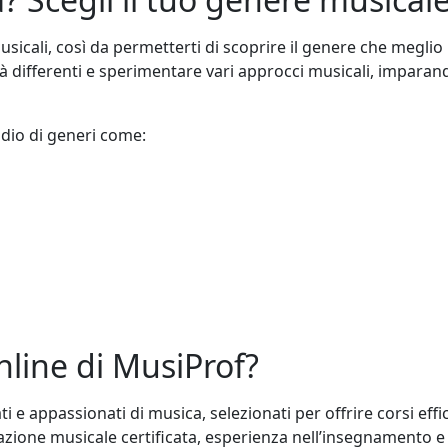
i musicali, così da permetterti di scoprire il genere che megl
ità differenti e sperimentare vari approcci musicali, imparan
udio di generi come:
online di MusiProf?
i e appassionati di musica, selezionati per offrire corsi effi
azione musicale certificata, esperienza nell’insegnamento e