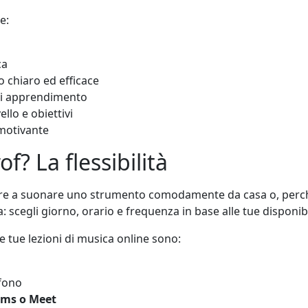
e:
ca
o chiaro ed efficace
 di apprendimento
llo e obiettivi
 motivante
f? La flessibilità
are a suonare uno strumento comodamente da casa o, perché 
: scegli giorno, orario e frequenza in base alle tue disponibi
le tue lezioni di musica online sono:
fono
ams o Meet