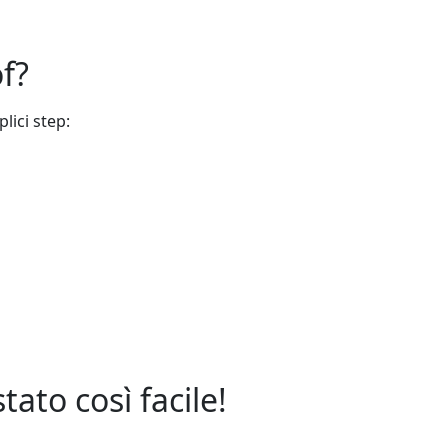
f?
lici step:
ato così facile!