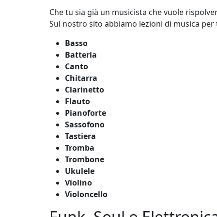
Che tu sia già un musicista che vuole rispolve
Sul nostro sito abbiamo lezioni di musica per 
Basso
Batteria
Canto
Chitarra
Clarinetto
Flauto
Pianoforte
Sassofono
Tastiera
Tromba
Trombone
Ukulele
Violino
Violoncello
Funk, Soul o Elettronic