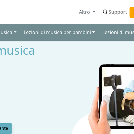
Altro
Support
musica
Lezioni di musica per bambini
Lezioni di mus
 musica
ante