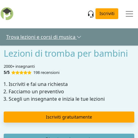
Skip to main content
Iscriviti
Trova lezioni e corsi di musica
Lezioni di tromba per bambini
2000+ insegnanti
5/5
198 recensioni
Iscriviti e fai una richiesta
Facciamo un preventivo
Scegli un insegnante e inizia le tue lezioni
Iscriviti gratuitamente