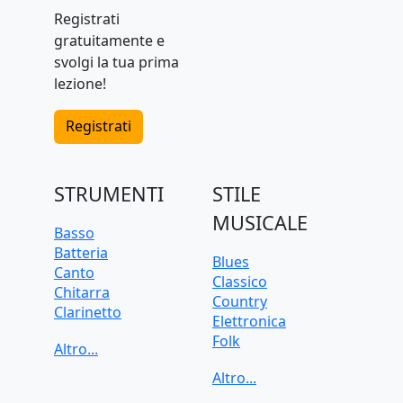
Registrati
gratuitamente e
svolgi la tua prima
lezione!
Registrati
STRUMENTI
STILE
MUSICALE
Basso
Batteria
Blues
Canto
Classico
Chitarra
Country
Clarinetto
Elettronica
Flauto
Folk
Pianoforte
Funk
Sassofono
Jazz
Tastiera
Pop