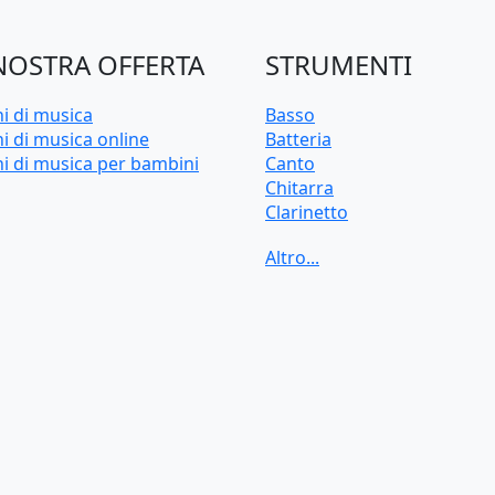
NOSTRA OFFERTA
STRUMENTI
ni di musica
Basso
i di musica online
Batteria
ni di musica per bambini
Canto
Chitarra
Clarinetto
Flauto
Pianoforte
Sassofono
Tastiera
Tromba
Trombone
Ukulele
Violino
Violoncello