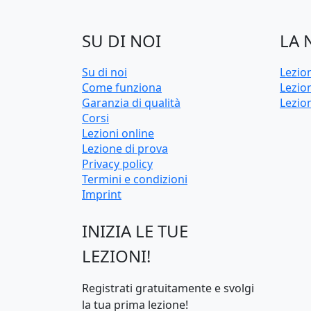
SU DI NOI
LA 
Su di noi
Lezio
Come funziona
Lezion
Garanzia di qualità
Lezio
Corsi
Lezioni online
Lezione di prova
Privacy policy
Termini e condizioni
Imprint
INIZIA LE TUE
LEZIONI!
Registrati gratuitamente e svolgi
la tua prima lezione!