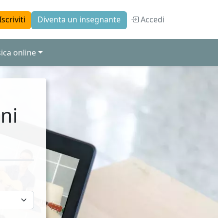
Accedi
Iscriviti
Diventa un insegnante
ica online
ni