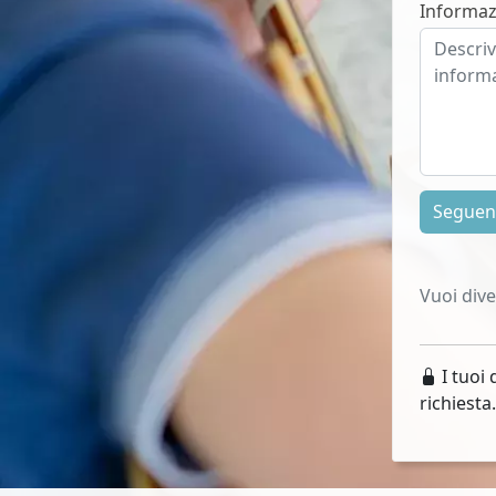
Informaz
Segue
Vuoi div
I tuoi 
richiesta