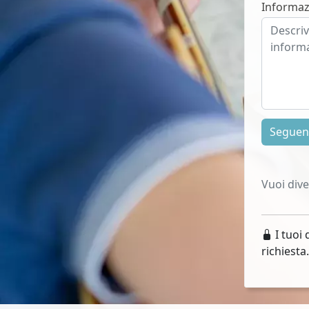
Informaz
Segue
Vuoi div
I tuoi 
richiesta