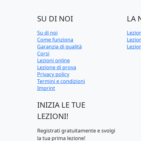
SU DI NOI
LA 
Su di noi
Lezio
Come funziona
Lezion
Garanzia di qualità
Lezio
Corsi
Lezioni online
Lezione di prova
Privacy policy
Termini e condizioni
Imprint
INIZIA LE TUE
LEZIONI!
Registrati gratuitamente e svolgi
la tua prima lezione!