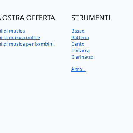
NOSTRA OFFERTA
STRUMENTI
ni di musica
Basso
i di musica online
Batteria
ni di musica per bambini
Canto
Chitarra
Clarinetto
Flauto
Pianoforte
Sassofono
Tastiera
Tromba
Trombone
Ukulele
Violino
Violoncello