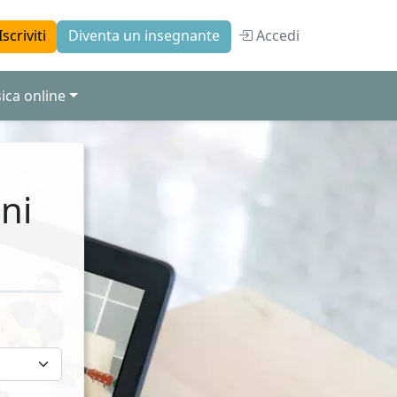
Accedi
Iscriviti
Diventa un insegnante
ica online
ni