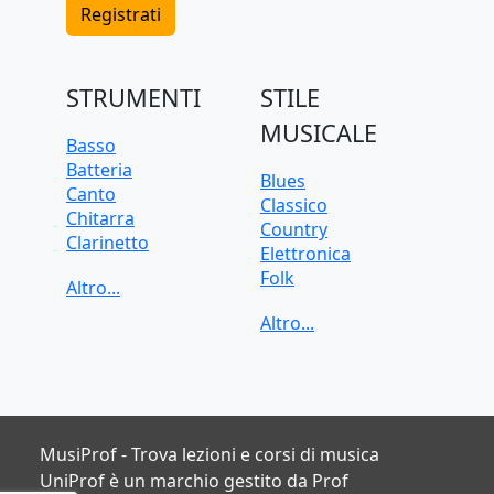
Registrati
STRUMENTI
STILE
MUSICALE
Basso
Batteria
Blues
Canto
Classico
Chitarra
Country
Clarinetto
Elettronica
Flauto
Folk
Pianoforte
Funk
Sassofono
Jazz
Tastiera
Pop
Tromba
Rock
Trombone
Soul
Ukulele
Violino
MusiProf - Trova lezioni e corsi di musica
Violoncello
UniProf è un marchio gestito da Prof