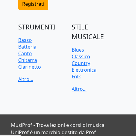
Registrati
STRUMENTI
STILE
MUSICALE
Basso
Batteria
Blues
Canto
Classico
Chitarra
Country
Clarinetto
Elettronica
Flauto
Folk
Pianoforte
Funk
Sassofono
Jazz
Tastiera
Pop
Tromba
Rock
Trombone
Soul
Ukulele
Violino
MusiProf - Trova lezioni e corsi di musica
Violoncello
UniProf è un marchio gestito da Prof