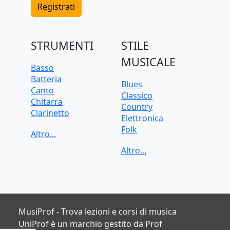
Registrati
STRUMENTI
STILE
MUSICALE
Basso
Batteria
Blues
Canto
Classico
Chitarra
Country
Clarinetto
Elettronica
Flauto
Folk
Pianoforte
Funk
Sassofono
Jazz
Tastiera
Pop
Tromba
Rock
Trombone
Soul
Ukulele
Violino
MusiProf - Trova lezioni e corsi di musica
Violoncello
UniProf è un marchio gestito da Prof