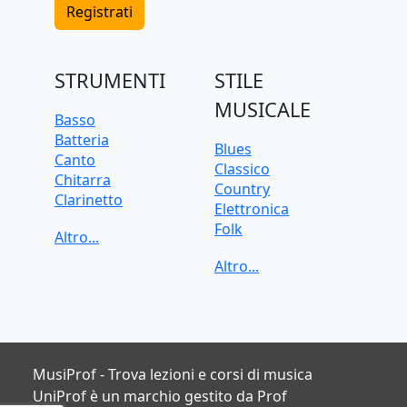
Registrati
STRUMENTI
STILE
MUSICALE
Basso
Batteria
Blues
Canto
Classico
Chitarra
Country
Clarinetto
Elettronica
Flauto
Folk
Pianoforte
Funk
Sassofono
Jazz
Tastiera
Pop
Tromba
Rock
Trombone
Soul
Ukulele
Violino
MusiProf - Trova lezioni e corsi di musica
Violoncello
UniProf è un marchio gestito da Prof