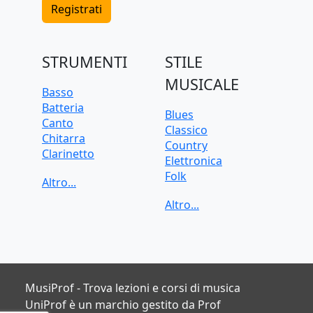
Registrati
STRUMENTI
STILE
MUSICALE
Basso
Batteria
Blues
Canto
Classico
Chitarra
Country
Clarinetto
Elettronica
Flauto
Folk
Pianoforte
Funk
Sassofono
Jazz
Tastiera
Pop
Tromba
Rock
Trombone
Soul
Ukulele
Violino
MusiProf - Trova lezioni e corsi di musica
Violoncello
UniProf è un marchio gestito da Prof