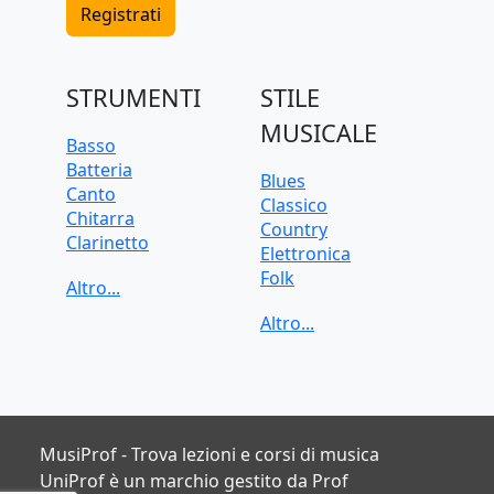
Registrati
STRUMENTI
STILE
MUSICALE
Basso
Batteria
Blues
Canto
Classico
Chitarra
Country
Clarinetto
Elettronica
Flauto
Folk
Pianoforte
Funk
Sassofono
Jazz
Tastiera
Pop
Tromba
Rock
Trombone
Soul
Ukulele
Violino
MusiProf - Trova lezioni e corsi di musica
Violoncello
UniProf è un marchio gestito da Prof