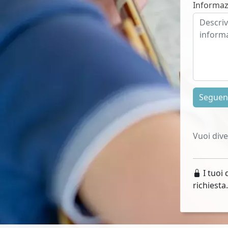
Informaz
Segue
Vuoi div
I tuoi 
richiesta