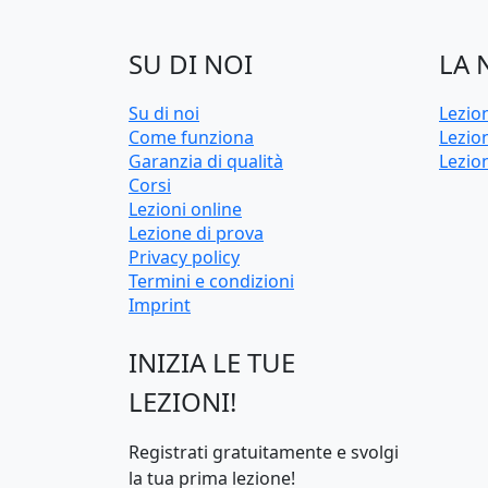
SU DI NOI
LA 
Su di noi
Lezio
Come funziona
Lezion
Garanzia di qualità
Lezio
Corsi
Lezioni online
Lezione di prova
Privacy policy
Termini e condizioni
Imprint
INIZIA LE TUE
LEZIONI!
Registrati gratuitamente e svolgi
la tua prima lezione!