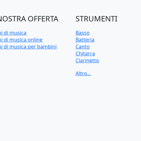
NOSTRA OFFERTA
STRUMENTI
ni di musica
Basso
i di musica online
Batteria
ni di musica per bambini
Canto
Chitarra
Clarinetto
Flauto
Pianoforte
Sassofono
Tastiera
Tromba
Trombone
Ukulele
Violino
Violoncello