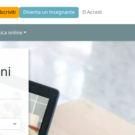
Accedi
Iscriviti
Diventa un insegnante
ica online
ni